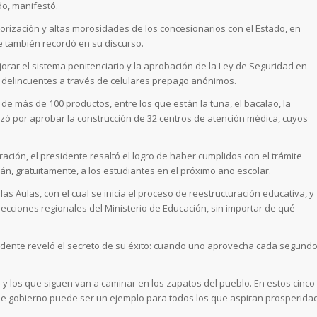
o, manifestó.
utorización y altas morosidades de los concesionarios con el Estado, en
e también recordó en su discurso.
rar el sistema penitenciario y la aprobación de la Ley de Seguridad en
s delincuentes a través de celulares prepago anónimos.
e más de 100 productos, entre los que están la tuna, el bacalao, la
zó por aprobar la construcción de 32 centros de atención médica, cuyos
ración, el presidente resaltó el logro de haber cumplidos con el trámite
án, gratuitamente, a los estudiantes en el próximo año escolar.
s Aulas, con el cual se inicia el proceso de reestructuración educativa, y
irecciones regionales del Ministerio de Educación, sin importar de qué
idente reveló el secreto de su éxito: cuando uno aprovecha cada segund
 y los que siguen van a caminar en los zapatos del pueblo. En estos cinco
e gobierno puede ser un ejemplo para todos los que aspiran prosperida