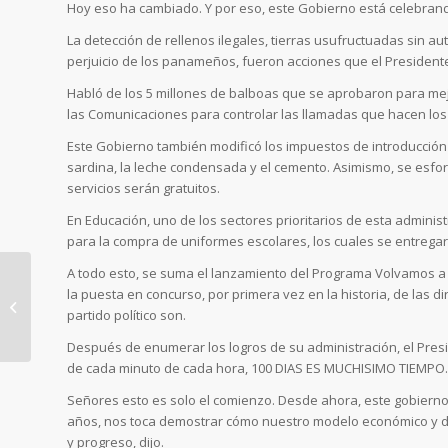
Hoy eso ha cambiado. Y por eso, este Gobierno está celebrand
La detección de rellenos ilegales, tierras usufructuadas sin a
perjuicio de los panameños, fueron acciones que el President
Habló de los 5 millones de balboas que se aprobaron para mejo
las Comunicaciones para controlar las llamadas que hacen lo
Este Gobierno también modificó los impuestos de introducción d
sardina, la leche condensada y el cemento. Asimismo, se esfor
servicios serán gratuitos.
En Educación, uno de los sectores prioritarios de esta administ
para la compra de uniformes escolares, los cuales se entregar
A todo esto, se suma el lanzamiento del Programa Volvamos a la
la puesta en concurso, por primera vez en la historia, de las d
partido político son.
Discurso del
Presidente Ricardo
Después de enumerar los logros de su administración, el Pres
Martinelli
de cada minuto de cada hora, 100 DIAS ES MUCHISIMO TIEMPO.
Señores esto es solo el comienzo. Desde ahora, este gobierno
años, nos toca demostrar cómo nuestro modelo económico y d
y progreso, dijo.