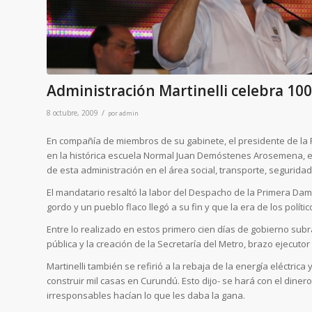
Administración Martinelli celebra 10
/
8 octubre, 2009
por
admin
En compañía de miembros de su gabinete, el presidente de la R
en la histórica escuela Normal Juan Demóstenes Arosemena, e
de esta administración en el área social, transporte, seguridad
El mandatario resaltó la labor del Despacho de la Primera Dam
gordo y un pueblo flaco llegó a su fin y que la era de los polít
Entre lo realizado en estos primero cien días de gobierno subr
pública y la creación de la Secretaría del Metro, brazo ejecutor
Martinelli también se refirió a la rebaja de la energía eléctri
construir mil casas en Curundú. Esto dijo- se hará con el dine
irresponsables hacían lo que les daba la gana.