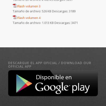
Flash volumen 3
Tamaño de archivo:
526 KB
Descargas:
3189
Flash volumen 4
Tamaño de archivo:
1.013 KB
Descargas:
3471
DESCARGUE EL APP OFICIAL / DOWNLOAD OUR
OFFICIAL APP