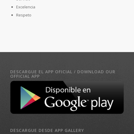
Excelencia
Respeto
DESCARGUE EL APP OFICIAL / DOWNLOAD OUR
OFFICIAL APP
DESCARGUE DESDE APP GALLERY