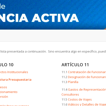
ista presentada a continuación. Sino encuentra algo en específico, puede 
ULO 10
ARTÍCULO 11
ctos Institucionales
11.1
Contratación de Funcionar
11.2
Designación de Funcionar
uctura Presupuestaria
11.3
Planilla
resos
11.4
Gastos de Representación
cionamiento
Consultores
ersión
11.5
Costos de Viajes
11.6
Viáticos y Detalles de Viaj
tión Presupuestaria