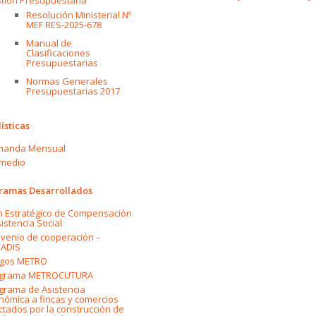
Resolución Ministerial Nº
MEF RES-2025-678
Manual de
Clasificaciones
Presupuestarias
Normas Generales
Presupuestarias 2017
ísticas
manda Mensual
medio
gramas Desarrollados
n Estratégico de Compensación
sistencia Social
venio de cooperación –
ADIS
gos METRO
grama METROCUTURA
grama de Asistencia
nómica a fincas y comercios
ctados por la construcción de