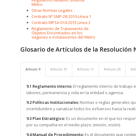
Regulatorio Relativo Sistema
Metro
Otras Normas Legales
Contrato Nº SMP-28-2010-Línea 1
Contrato MPSA-014-2015 Línea 2
Reglamento de Tratamiento de
Objetos Encontrados en los
Vagones e instalaciones del Metro
Glosario de Artículos de la Resolución 
Artículo 9
Artículo 10
Artículo 11
Artículo 26
Art
9.1 Reglamento Interno:
El reglamento interno de trabajo e
labores, permanencia y vida en la entidad o agencia.
9.2 Políticas Institucionales:
Normas o reglas generales que
incertidumbre y canalizar todos los esfuerzos hacia la reali
9.3 Plan Estratégico:
Es un documento en el que los responsa
por su compañia en el medio plazo; (misión, visión).
9.4 Manual de Procedimiento:
Es el documento que contien