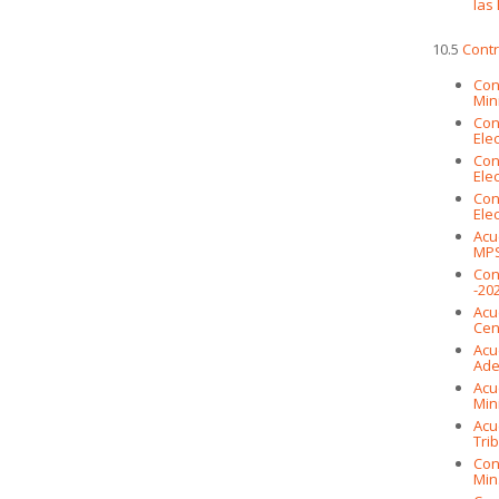
las
10.5
Contr
Con
Min
Con
Elec
Con
Ele
Con
Ele
Acu
MP
Con
-20
Acu
Cen
Acu
Ade
Acu
Min
Acu
Trib
Con
Min