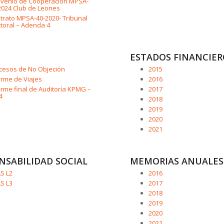
venio de Cooperación MPSA-
2024 Club de Leones
trato MPSA-40-2020- Tribunal
ctoral – Adenda 4
S
ESTADOS FINANCIER
cesos de No Objeción
2015
orme de Viajes
2016
orme final de Auditoría KPMG –
2017
4
2018
2019
2020
2021
NSABILIDAD SOCIAL
MEMORIAS ANUALES
S L2
2016
S L3
2017
2018
2019
2020
2021