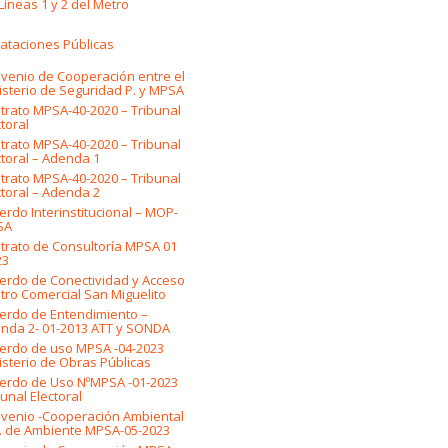
 Líneas 1 y 2 del Metro
ataciones Públicas
venio de Cooperación entre el
isterio de Seguridad P. y MPSA
trato MPSA-40-2020 – Tribunal
toral
trato MPSA-40-2020 – Tribunal
ctoral – Adenda 1
trato MPSA-40-2020 – Tribunal
ctoral – Adenda 2
erdo Interinstitucional – MOP-
SA
trato de Consultoría MPSA 01
23
erdo de Conectividad y Acceso
tro Comercial San Miguelito
erdo de Entendimiento –
nda 2- 01-2013 ATT y SONDA
erdo de uso MPSA -04-2023
isterio de Obras Públicas
erdo de Uso NºMPSA -01-2023
unal Electoral
venio -Cooperación Ambiental
. de Ambiente MPSA-05-2023