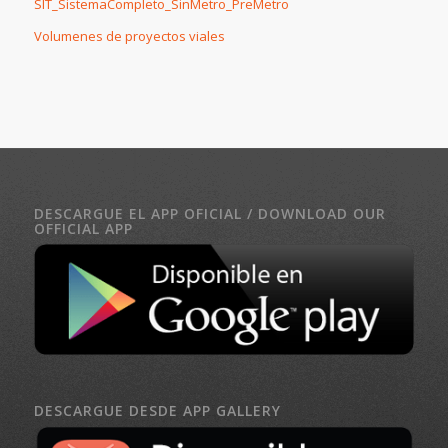
SIT_SistemaCompleto_SinMetro_PreMetro
Volumenes de proyectos viales
DESCARGUE EL APP OFICIAL / DOWNLOAD OUR
OFFICIAL APP
DESCARGUE DESDE APP GALLERY