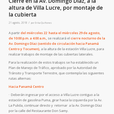
Cierre en la Av. Domingo Díaz, a la
altura de Villa Lucre, por montaje de
la cubierta
/
21 agosto, 2018
por
Erika Quiñones
A partir
del miércoles 22 hasta el miércoles 29 de agosto,
de 10:00 p.m. a 4:00 a.m.,
se realizará el
cierre nocturno de la
Av. Domingo Díaz (sentido de circulación hacia Panamá
Centro y Tocumen),
a la altura de la estación Villa Lucre, para
realizar trabajos de montaje de las cubiertas laterales.
Para la realización de estos trabajos se ha establecido un
Plan de Manejo de Tráfico, aprobado por la Autoridad de
Tránsito y Transporte Terrestre, que contempla las siguientes
rutas alternas:
Hacia Panamá Centro
· Deberán ingresar por el acceso a Villa Lucre contiguo a la
estación de gasolina Puma, girar hacia la izquierda por la Av.
La Pulida, continuar directo y retornar a la Av. Domingo Díaz
por la calle del Restaurante Don Samy.