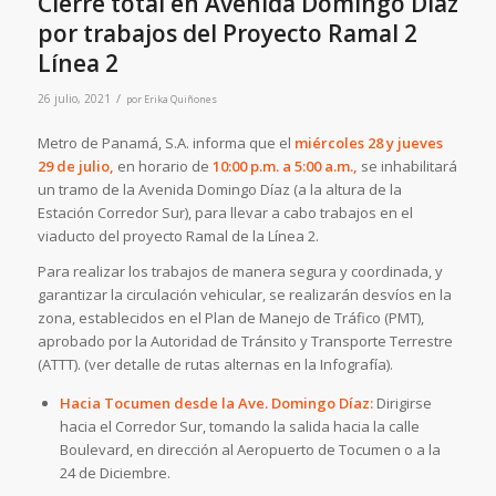
Cierre total en Avenida Domingo Díaz
por trabajos del Proyecto Ramal 2
Línea 2
/
26 julio, 2021
por
Erika Quiñones
Metro de Panamá, S.A. informa que el
miércoles 28 y jueves
29 de julio,
en horario de
10:00 p.m. a 5:00 a.m.,
se inhabilitará
un tramo de la Avenida Domingo Díaz (a la altura de la
Estación Corredor Sur), para llevar a cabo trabajos en el
viaducto del proyecto Ramal de la Línea 2.
Para realizar los trabajos de manera segura y coordinada, y
garantizar la circulación vehicular, se realizarán desvíos en la
zona, establecidos en el Plan de Manejo de Tráfico (PMT),
aprobado por la Autoridad de Tránsito y Transporte Terrestre
(ATTT). (ver detalle de rutas alternas en la Infografía).
Hacia Tocumen desde la Ave. Domingo Díaz:
Dirigirse
hacia el Corredor Sur, tomando la salida hacia la calle
Boulevard, en dirección al Aeropuerto de Tocumen o a la
24 de Diciembre.