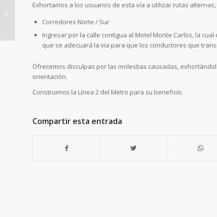
Exhortamos a los usuarios de esta vía a utilizar rutas alternas, 
Montaje de vigas en la
Corredores Norte / Sur
estación Brisas del
Ingresar por la calle contigua al Motel Monte Carlos, la cua
Golf
que se adecuará la vía para que los conductores que transi
Ofrecemos disculpas por las molestias causadas, exhortándolos
orientación.
Construimos la Línea 2 del Metro para su beneficio.
Compartir esta entrada