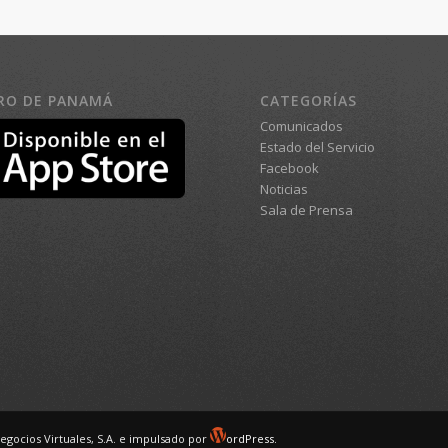
RO DE PANAMÁ
CATEGORÍAS
Comunicados
Estado del Servicio
Facebook
Noticias
Sala de Prensa
egocios Virtuales, S.A. e impulsado por
ordPress.