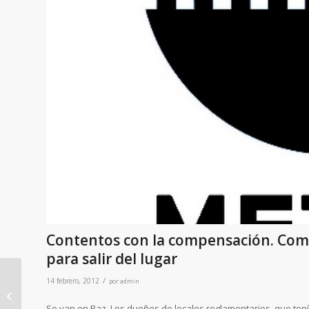
Contentos con la compensación. Comer
para salir del lugar
/
14 febrero, 2012
por
admin
Puntualidad, uno de
Se van en Paz. Los dueños de locales reglamentarios, que tení