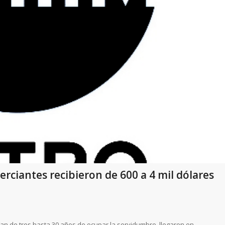
ciantes recibieron de 600 a 4 mil dólares
an de tres hasta 30 años de ocupar la servidumbre, llegaron en