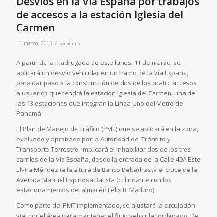
Desvíos en la Vía España por trabajos
de accesos a la estación Iglesia del
Carmen
/
11 marzo, 2013
por
admin
A partir de la madrugada de este lunes, 11 de marzo, se
aplicará un desvío vehicular en un tramo de la Vía España,
para dar paso a la construcción de dos de los cuatro accesos
a usuarios que tendrá la estación Iglesia del Carmen, una de
las 13 estaciones que integran la Línea Uno del Metro de
Panamá.
El Plan de Manejo de Tráfico (PMT) que se aplicará en la zona,
evaluado y aprobado por la Autoridad del Tránsito y
Transporte Terrestre, implicará el inhabilitar dos de los tres
carriles de la Vía España, desde la entrada de la Calle 49A Este
Elvira Méndez (a la altura de Banco Delta) hasta el cruce de la
Avenida Manuel Espinosa Batista (colindante con los
estacionamientos del almacén Félix B. Maduro).
Como parte del PMT implementado, se ajustará la circulación
vial por el área para mantener el flujo vehicular ordenado. De