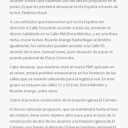
acceder a esta calle haciendo uso del desvío propuesto en el
punto (2) que les permitirá atravesar la Vía España a través de
la Ave. Federico Boyd.
4. Los vehículos que transcurren por la Vía España con
dirección a Calle 50 podrán acceder a ésta vía, tomando el
desvío habilitado en la Calle 49A Elvira Méndez, y en una línea
recta, cruzar la Ave. Ricardo Arango hasta llegar al destino.
Igualmente, los vehículos pueden acceder a la Calle 50
através de la Ave. Samuel Lewis, justo después de pasar el
puente peatonal de Plaza Concordia.
Cabe destacar, que mientras dure el nuevo PMT aplicado en
el sector, estará prohibió estacionarse en los hombros de las
calles que se estarán utilizando para la logística vial. En este
grupo se incluyen las calles 51 y 52 Este; Elvira Méndez y
Ricardo Arango, entre otras.
Sobre el proceso constructivo de la Estación Iglesia El Carmen
El desvío vehicular propuesto, que se mantendrá hasta el mes
de octubre, tiene como objetivo abrir paso para el inicio de la
construcción de dos de los accesos a la Estación Iglesia de El
Carmen: uno frente al Almacén Clubman (Jardines del Hotel El