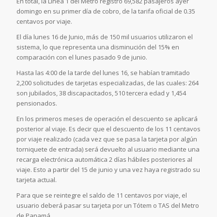
En total, la Línea 1 del Metro registró 69,582 pasajeros ayer
domingo en su primer día de cobro, de la tarifa oficial de 0.35
centavos por viaje.
El día lunes 16 de Junio, más de 150 mil usuarios utilizaron el
sistema, lo que representa una disminución del 15% en
comparación con el lunes pasado 9 de junio.
Hasta las 4:00 de la tarde del lunes 16, se habían tramitado
2,200 solicitudes de tarjetas especializadas, de las cuales: 264
son jubilados, 38 discapacitados, 510 tercera edad y 1,454
pensionados.
En los primeros meses de operación el descuento se aplicará
posterior al viaje. Es decir que el descuento de los 11 centavos
por viaje realizado (cada vez que se pasa la tarjeta por algún
torniquete de entrada) será devuelto al usuario mediante una
recarga electrónica automática 2 días hábiles posteriores al
viaje. Esto a partir del 15 de junio y una vez haya registrado su
tarjeta actual.
Para que se reintegre el saldo de 11 centavos por viaje, el
usuario deberá pasar su tarjeta por un Tótem o TAS del Metro
de Panamá.