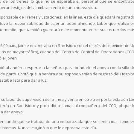
 de los trenes, lo que no se esperaba el personal que se encontrab
fueran testigos del alumbramiento de una nueva vida.
onsable de Trenes y Estaciones) en la línea, este día quedará registrad
tuvo la responsabilidad de traer un bebé al mundo. Labor que realizó e
ntermedio, que también guardará este momento entre sus recuerdos má
:00 a.m., Jair se encontraba en San Isidro con el estrés del movimiento d
las de mayor tráfico), cuando del Centro de Control de Operaciones (CCO
 el joven.
ó al andén a esperar a la señora para brindarle el apoyo con la silla d
de parto. Contó que la señora y su esposo venían de regreso del Hospita
taba lista para dar a luz.
u labor de supervisión de la línea y venía en otro tren por la estación Lo
ecía en San Isidro y procedió a llamar al compañero del CCO, al que l
r a dar apoyo.
ro, pensando que se trataba de una embarazada que se sentía mal, como e
 síntomas. Nunca imaginó lo que le deparaba este día.