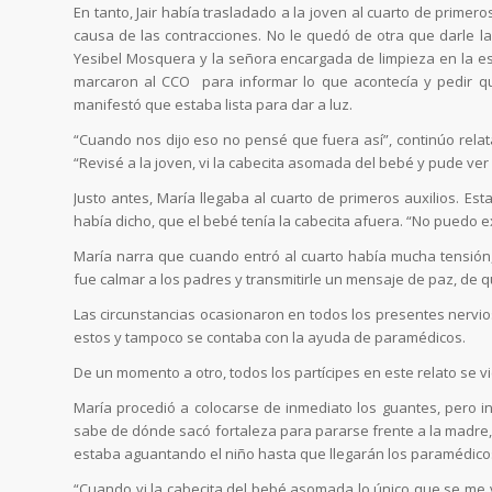
En tanto, Jair había trasladado a la joven al cuarto de primer
causa de las contracciones. No le quedó de otra que darle l
Yesibel Mosquera y la señora encargada de limpieza en la esta
marcaron al CCO para informar lo que acontecía y pedir qu
manifestó que estaba lista para dar a luz.
“Cuando nos dijo eso no pensé que fuera así”, continúo relat
“Revisé a la joven, vi la cabecita asomada del bebé y pude ver 
Justo antes, María llegaba al cuarto de primeros auxilios. E
había dicho, que el bebé tenía la cabecita afuera. “No puedo ex
María narra que cuando entró al cuarto había mucha tensión,
fue calmar a los padres y transmitirle un mensaje de paz, de qu
Las circunstancias ocasionaron en todos los presentes nerv
estos y tampoco se contaba con la ayuda de paramédicos.
De un momento a otro, todos los partícipes en este relato se 
María procedió a colocarse de inmediato los guantes, pero in
sabe de dónde sacó fortaleza para pararse frente a la madre,
estaba aguantando el niño hasta que llegarán los paramédico
“Cuando vi la cabecita del bebé asomada lo único que se me v