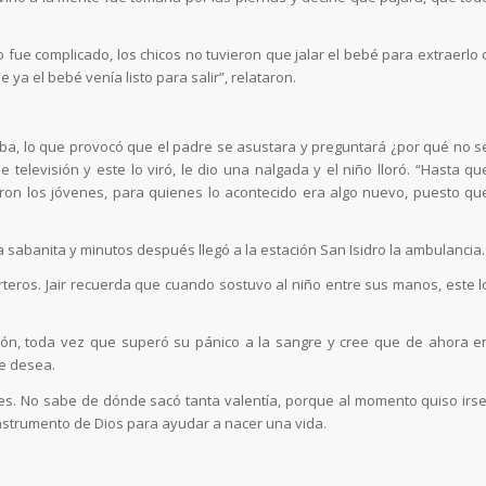
 fue complicado, los chicos no tuvieron que jalar el bebé para extraerlo 
ya el bebé venía listo para salir”, relataron.
aba, lo que provocó que el padre se asustara y preguntará ¿por qué no s
 televisión y este lo viró, le dio una nalgada y el niño lloró. “Hasta qu
aron los jóvenes, para quienes lo acontecido era algo nuevo, puesto qu
una sabanita y minutos después llegó a la estación San Isidro la ambulancia.
teros. Jair recuerda que cuando sostuvo al niño entre sus manos, este l
ción, toda vez que superó su pánico a la sangre y cree que de ahora e
ue desea.
nes. No sabe de dónde sacó tanta valentía, porque al momento quiso irse
instrumento de Dios para ayudar a nacer una vida.