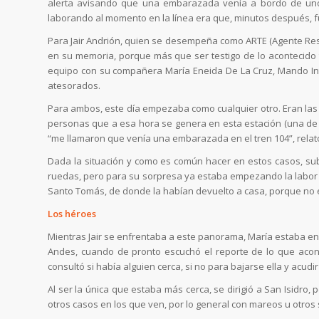
alerta avisando que una embarazada venía a bordo de uno
laborando al momento en la línea era que, minutos después, 
Para Jair Andrión, quien se desempeña como ARTE (Agente Resp
en su memoria, porque más que ser testigo de lo acontecido 
equipo con su compañera María Eneida De La Cruz, Mando I
atesorados.
Para ambos, este día empezaba como cualquier otro. Eran las 6
personas que a esa hora se genera en esta estación (una de 
“me llamaron que venía una embarazada en el tren 104”, relató
Dada la situación y como es común hacer en estos casos, subi
ruedas, pero para su sorpresa ya estaba empezando la labor 
Santo Tomás, de donde la habían devuelto a casa, porque no es
Los héroes
Mientras Jair se enfrentaba a este panorama, María estaba en s
Andes, cuando de pronto escuchó el reporte de lo que acont
consultó si había alguien cerca, si no para bajarse ella y acudi
Al ser la única que estaba más cerca, se dirigió a San Isid
otros casos en los que ven, por lo general con mareos u otros