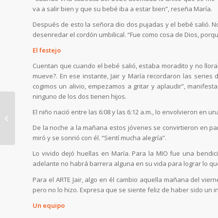
va a salir bien y que su bebé iba a estar bien”, reseña María.
Después de esto la señora dio dos pujadas y el bebé salió. No
desenredar el cordón umbilical. “Fue como cosa de Dios, porque 
El festejo
Cuentan que cuando el bebé salió, estaba moradito y no llor
mueve?. En ese instante, Jair y María recordaron las series de
cogimos un alivio, empezamos a gritar y aplaudir”, manifest
ninguno de los dos tienen hijos.
El niño nació entre las 6:08 y las 6:12 a.m., lo envolvieron en 
32 empresas
participaron de la
De la noche a la mañana estos jóvenes se convirtieron en par
reunión de
miró y se sonrió con él. “Sentí mucha alegría”.
homologación para la
Lo vivido dejó huellas en María. Para la MIO fue una bendi
precalificación...
adelante no habrá barrera alguna en su vida para lograr lo q
Para el ARTE Jair, algo en él cambio aquella mañana del vier
pero no lo hizo. Expresa que se siente feliz de haber sido un 
Un equipo