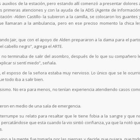
os auxilios de la estación, pero estando allí comenzó a presentar dolores 
as primeras atenciones y con la ayuda de la ADIS (Agente de Información
ción -Alden Castillo- la subieron a la camilla, se colocaron los guantes 
e llamaran a la ambulancia, pero en ese preciso momento la chica le
ando Jair, que con el apoyo de Alden prepararon a la dama para el parto
el cabello negro”, agrega el ARTE.
sta no terminaba de salir del asombro, después de lo que su compañero l
plicar si sentí miedo”, señala.
 el esposo de la señora estaba muy nervioso. Lo único que se le ocurri
e todo iba a salir bien.
iosismo. No era para menos, no tenían experiencia atendiendo casos com
vieron en medio de una sala de emergencia.
terrumpe su relato para resaltar que le tiene fobia a la sangre y que n
 percatándose que esta cuando la vio sintió confianza, ya que la notó qu
s.
ino a la mente fue tomarla por las piernas y decirle que pujara, que tod