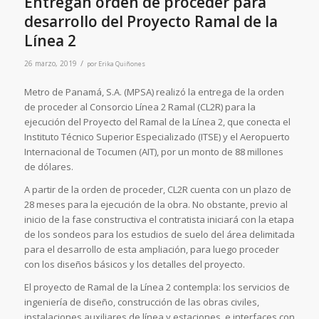
Entregan orden de proceder para
desarrollo del Proyecto Ramal de la
Línea 2
/
26 marzo, 2019
por
Erika Quiñones
Metro de Panamá, S.A. (MPSA) realizó la entrega de la orden
de proceder al Consorcio Línea 2 Ramal (CL2R) para la
ejecución del Proyecto del Ramal de la Línea 2, que conecta el
Instituto Técnico Superior Especializado (ITSE) y el Aeropuerto
Internacional de Tocumen (AIT), por un monto de 88 millones
de dólares.
A partir de la orden de proceder, CL2R cuenta con un plazo de
28 meses para la ejecución de la obra. No obstante, previo al
inicio de la fase constructiva el contratista iniciará con la etapa
de los sondeos para los estudios de suelo del área delimitada
para el desarrollo de esta ampliación, para luego proceder
con los diseños básicos y los detalles del proyecto.
El proyecto de Ramal de la Línea 2 contempla: los servicios de
ingeniería de diseño, construcción de las obras civiles,
instalaciones auxiliares de línea y estaciones, e interfaces con