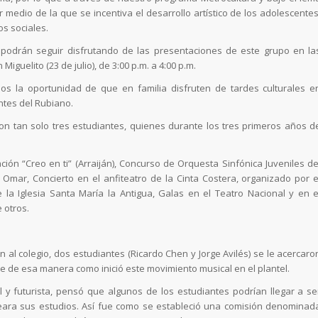
 medio de la que se incentiva el desarrollo artístico de los adolescentes
os sociales.
 podrán seguir disfrutando de las presentaciones de este grupo en la
 Miguelito (23 de julio), de 3:00 p.m. a 4:00 p.m.
s la oportunidad de que en familia disfruten de tardes culturales e
ntes del Rubiano.
on tan solo tres estudiantes, quienes durante los tres primeros años d
ón “Creo en ti” (Arraiján), Concurso de Orquesta Sinfónica Juveniles de
 Omar, Concierto en el anfiteatro de la Cinta Costera, organizado por e
e la Iglesia Santa María la Antigua, Galas en el Teatro Nacional y en e
 otros.
 al colegio, dos estudiantes (Ricardo Chen y Jorge Avilés) se le acercaro
Fue de esa manera como inició este movimiento musical en el plantel.
al y futurista, pensó que algunos de los estudiantes podrían llegar a se
teara sus estudios. Así fue como se estableció una comisión denominad