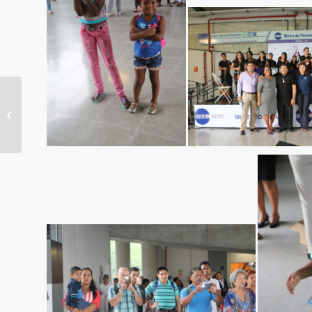
Niños de la comarca
Ngäbe Buglé y del
distrito de Cañazas
cumplen sueño...