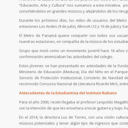
“Educación, Arte y Cultura” nos sumamos a esta iniciativa, por
convirtiéndolos en grandes músicos y alejándolos de los riesg
Durante los próximos días, los miles de usuarios del Metro
estaciones Los Andes (9 de julio), Albrook (12 y 16 de julio) y San
El Metro de Panamá quiere compartir con todos sus usuario
nuestras estaciones, en compañía de la música de los estudia
Grupo que inició como un movimiento juvenil hace 16 años c
conformación amenizaban las actividades del colegio.
Estos jóvenes se han presentado en actividades de la Fundaci
Ministerio de Educación (Meduca), Día del Niño en el Parque
Servicio de Protección Institucional, Concierto de Navidad d
reconocido Concurso Nacional de Literatura Ricardo Miró, entre
Antecedentes de la Estudiantina del Instituto Rubiano
Para el año 2000, recién llegaba el profesor Leopoldo Magallón
con la intención de que les enseñara a tocar guitarra y bajo. 
En el 2014, la directora Luz de Torres, con una visión cultur
músicos potenciales y tener algún tipo de ingresos que cos