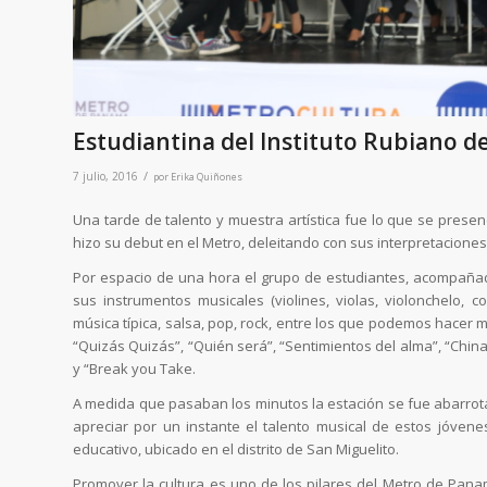
Estudiantina del Instituto Rubiano 
/
7 julio, 2016
por
Erika Quiñones
Una tarde de talento y muestra artística fue lo que se presen
hizo su debut en el Metro, deleitando con sus interpretaciones
Por espacio de una hora el grupo de estudiantes, acompañado
sus instrumentos musicales (violines, violas, violonchelo, 
música típica, salsa, pop, rock, entre los que podemos hacer 
“Quizás Quizás”, “Quién será”, “Sentimientos del alma”, “Chin
y “Break you Take.
A medida que pasaban los minutos la estación se fue abarro
apreciar por un instante el talento musical de estos jóve
educativo, ubicado en el distrito de San Miguelito.
Promover la cultura es uno de los pilares del Metro de Pana