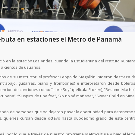
debuta en estaciones el Metro de Panamá
ció en la estación Los Andes, cuando la Estudiantina del Instituto Rubian
 a cientos de usuarios.
s de su instructor, el profesor Leopoldo Magallón, hicieron destreza d
contrabajo, guitarras, piano y trombones) e interpretaron desde boleros
mención de canciones como: “Libre Soy” (película Frozen), “Bésame Mucho”
acubana”, “Suspiro de una fea”, “Yo no sé mañana”, “Sweet Chilld on Mine
tando de personas que no dejaron pasar la oportunidad para detenerse 
nes, quienes cursan desde octavo hasta duodécimo grado de este centr
má, por lo que a través de nuestro programa Metrocultura y bajo el lem