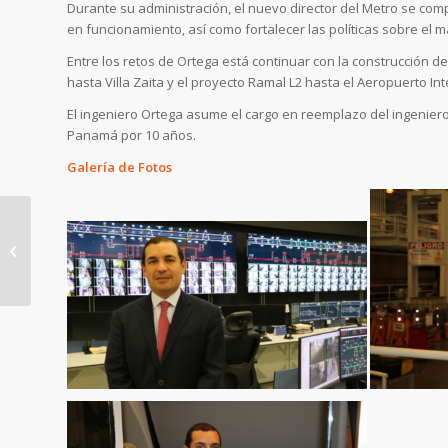
Durante su administración, el nuevo director del Metro se com
en funcionamiento, así como fortalecer las políticas sobre el 
Entre los retos de Ortega está continuar con la construcción de 
hasta Villa Zaita y el proyecto Ramal L2 hasta el Aeropuerto I
El ingeniero Ortega asume el cargo en reemplazo del ingeniero
Panamá por 10 años.
Galería de Fotos
Se habilitan
temporalmente
ventanillas para
recargas en
estaciones