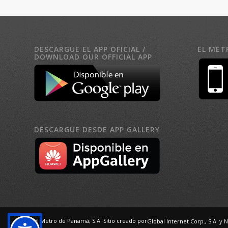
DESCARGUE EL APP OFICIAL /
EL MET
DOWNLOAD OUR OFFICIAL APP
DESCARGUE DESDE APP GALLERY
El Metro de Panamá, S.A. Sitio creado por
Global Internet Corp., S.A.
y N