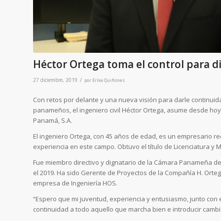
Héctor Ortega toma el control para d
/
27 diciembre, 2019
por
Erika Quiñones
Con retos por delante y una nueva visión para darle continui
panameños, el ingeniero civil Héctor Ortega, asume desde hoy
Panamá, S.A.
El ingeniero Ortega, con 45 años de edad, es un empresario r
experiencia en este campo. Obtuvo el título de Licenciatura y
Fue miembro directivo y dignatario de la Cámara Panameña de 
el 2019. Ha sido Gerente de Proyectos de la Compañía H. Orte
empresa de Ingeniería HOS.
“Espero que mi juventud, experiencia y entusiasmo, junto con
continuidad a todo aquello que marcha bien e introducir camb