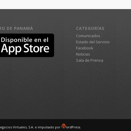
RO DE PANAMÁ
CATEGORÍAS
Comunicados
Estado del Servicio
Facebook
Noticias
Sala de Prensa
egocios Virtuales, S.A. e impulsado por
ordPress.