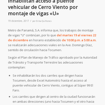
Inhabilitan acceso a puente
vehicular de Cerro Viento por
montaje de vigas «U»
/
19 diciembre, 2017
por
Erika Quiñones
Metro de Panamá, S.A. informa que, los trabajos de montaje
de vigas “U” continúan, por lo que
del martes 19 al viernes 22
de diciembre
en horario establecido
de 10:00 p.m. a 5:00 a.m.
se realizarán adecuaciones viales en la Ave. Domingo Díaz,
sentido de circulación hacia Tocumen.
Según el Plan de Manejo de Tráfico aprobado por la Autoridad
de Tránsito y Transporte Terrestre las adecuaciones
contemplan:
Se inhabilitarán los dos carriles que dirigen hacia
Tocumen, desde Excel Automotriz hasta el acceso al
puente vehicular de Cerro Viento, contiguo al Súper 99 El
Faro.
Los carriles que dirigen al centro de la ciudad funcionarán
en ambas direcciones (uno hacia Tocumen y el otro hacia