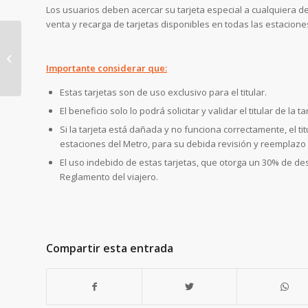
Los usuarios deben acercar su tarjeta especial a cualquiera de
venta y recarga de tarjetas disponibles en todas las estacione
Metro de Panamá
Importante considerar que:
continua con la
recuperación de
Estas tarjetas son de uso exclusivo para el titular.
espacios públicos
El beneficio solo lo podrá solicitar y validar el titular de la t
Si la tarjeta está dañada y no funciona correctamente, el ti
estaciones del Metro, para su debida revisión y reemplazo
El uso indebido de estas tarjetas, que otorga un 30% de de
Reglamento del viajero.
Compartir esta entrada