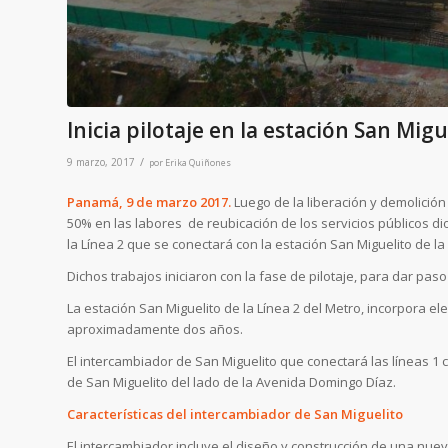
Inicia pilotaje en la estación San Migu
/
9 marzo, 2017
por
Erika Quiñones
Panamá, 9 de marzo 2017.
Luego de la liberación y demolición
50% en las labores de reubicación de los servicios públicos dio
la Línea 2 que se conectará con la estación San Miguelito de la 
Dichos trabajos iniciaron con la fase de pilotaje, para dar pas
La estación San Miguelito de la Línea 2 del Metro, incorpora el
aproximadamente dos años.
El intercambiador de San Miguelito que conectará las líneas 1 
de San Miguelito del lado de la Avenida Domingo Díaz.
Características del intercambiador de San Miguelito
El intercambiador incluye el diseño y construcción de una nuev