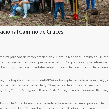
Nacional Camino de Cruces
, realiza jornada de reforestación en el Parque Nacional Camino de Cruces
Compensación Ecológica, que inició en el 2017 y que contempla reforestar
los compromisos ambientales adquiridos con la construcción de la Línea
ón, que bajo la supervisión del MPSA se ha implementado a cabalidad, ya
ealizado el mantenimiento de 6,563 especies de árboles nativos como:
ría, Jobo, Caoba, Malagueto, Panamá, Guácimo, Jagua, Higuerones, Espavé,
ígono de 10 hectáreas para garantizar la efectividad en el proceso de
s como fertilización, rondas corta fuego, habilitación de caminos de