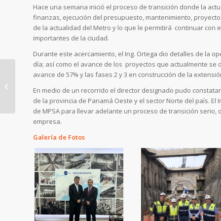
Hace una semana inició el proceso de transición donde la actu
finanzas, ejecución del presupuesto, mantenimiento, proyectos 
de la actualidad del Metro y lo que le permitirá continuar co
importantes de la ciudad.
Durante este acercamiento, el Ing. Ortega dio detalles de la o
día; así como el avance de los proyectos que actualmente se d
avance de 57% y las fases 2 y 3 en construcción de la extensión 
Usuarios de Panamá
En medio de un recorrido el director designado pudo constatar
Norte podrán realizar
de la provincia de Panamá Oeste y el sector Norte del país. El
su viaje en Metro
de MPSA para llevar adelante un proceso de transición serio, 
desde la estación...
empresa.
Galería de Fotos