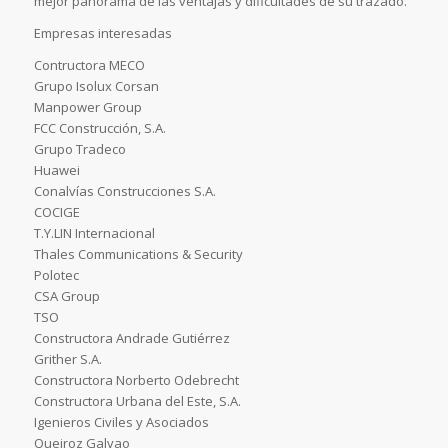
mejor panorama de las ventajas y dificultades de su trazado.
Empresas interesadas
Contructora MECO
Grupo Isolux Corsan
Manpower Group
FCC Construcción, S.A.
Grupo Tradeco
Huawei
Conalvías Construcciones S.A.
COCIGE
T.Y.LIN Internacional
Thales Communications & Security
Polotec
CSA Group
TSO
Constructora Andrade Gutiérrez
Grither S.A.
Constructora Norberto Odebrecht
Constructora Urbana del Este, S.A.
Igenieros Civiles y Asociados
Queiroz Galvao