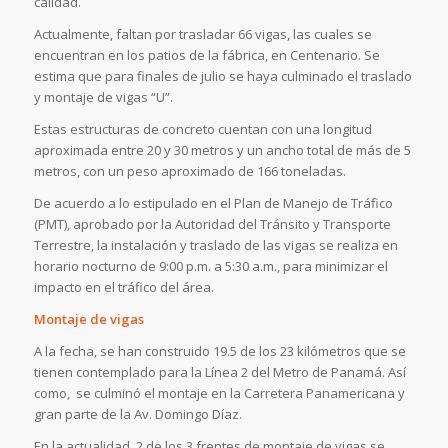
calidad.
Actualmente, faltan por trasladar 66 vigas, las cuales se
encuentran en los patios de la fábrica, en Centenario. Se
estima que para finales de julio se haya culminado el traslado
y montaje de vigas “U”.
Estas estructuras de concreto cuentan con una longitud
aproximada entre 20 y 30 metros y un ancho total de más de 5
metros, con un peso aproximado de 166 toneladas.
De acuerdo a lo estipulado en el Plan de Manejo de Tráfico
(PMT), aprobado por la Autoridad del Tránsito y Transporte
Terrestre, la instalación y traslado de las vigas se realiza en
horario nocturno de 9:00 p.m. a 5:30 a.m., para minimizar el
impacto en el tráfico del área.
Montaje de vigas
A la fecha, se han construido 19.5 de los 23 kilómetros que se
tienen contemplado para la Línea 2 del Metro de Panamá. Así
como, se culminó el montaje en la Carretera Panamericana y
gran parte de la Av. Domingo Díaz.
En la actualidad, 2 de los 3 frentes de montaje de vigas se