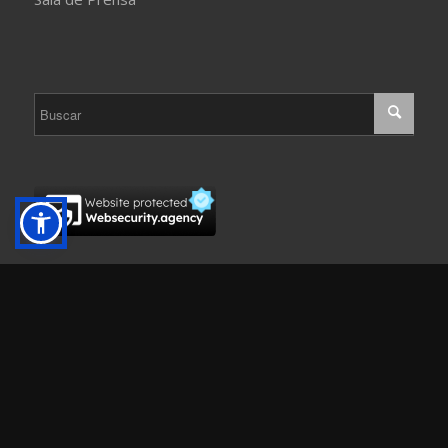
El Metro de Panamá, S.A. Sitio creado por
Global Internet Corp., S.A.
y
Negocios Virtuales, S.A. e impulsado por
ordPress.
Este sitio se adhiere a las normas y guía de estándares para la
confección de sitios web del Gobierno de la República de Panamá.
Algunas Imágenes son utilizadas mediante licencia
Creative Commons