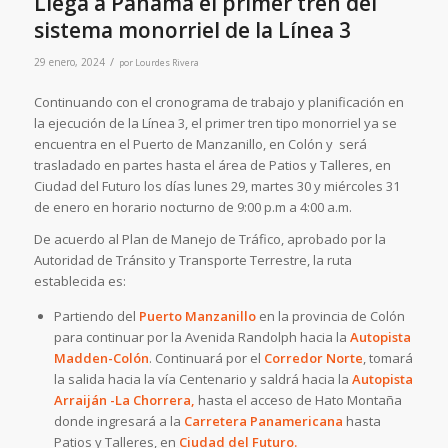
Llega a Panamá el primer tren del
sistema monorriel de la Línea 3
/
29 enero, 2024
por
Lourdes Rivera
Continuando con el cronograma de trabajo y planificación en
la ejecución de la Línea 3, el primer tren tipo monorriel ya se
encuentra en el Puerto de Manzanillo, en Colón y será
trasladado en partes hasta el área de Patios y Talleres, en
Ciudad del Futuro los días lunes 29, martes 30 y miércoles 31
de enero en horario nocturno de 9:00 p.m a 4:00 a.m.
De acuerdo al Plan de Manejo de Tráfico, aprobado por la
Autoridad de Tránsito y Transporte Terrestre, la ruta
establecida es:
Partiendo del
Puerto Manzanillo
en la provincia de Colón
para continuar por la Avenida Randolph hacia la
Autopista
Madden-Colón
. Continuará por el
Corredor Norte
, tomará
la salida hacia la vía Centenario y saldrá hacia la
Autopista
Arraiján -La Chorrera,
hasta el acceso de Hato Montaña
donde ingresará a la
Carretera Panamericana
hasta
Patios y Talleres, en
Ciudad del Futuro.