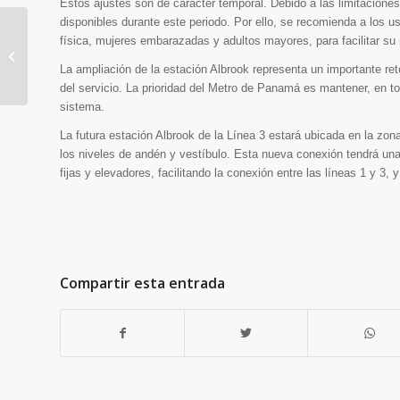
Estos ajustes son de carácter temporal. Debido a las limitaciones
disponibles durante este periodo. Por ello, se recomienda a los us
física, mujeres embarazadas y adultos mayores, para facilitar su 
Metro de Panamá
La ampliación de la estación Albrook representa un importante reto
entrega Policlínica
del servicio. La prioridad del Metro de Panamá es mantener, en to
Edilberto Culiolis a la
sistema.
Caja de Seguro...
La futura estación Albrook de la Línea 3 estará ubicada en la zona
los niveles de andén y vestíbulo. Esta nueva conexión tendrá una
fijas y elevadores, facilitando la conexión entre las líneas 1 y 
Compartir esta entrada