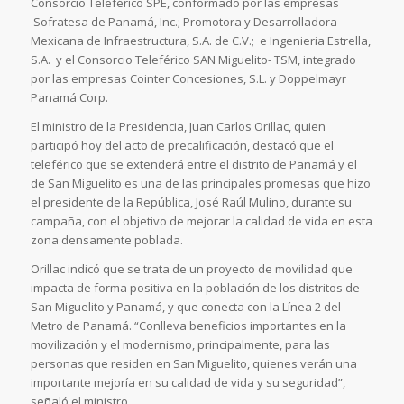
Consorcio Teleférico SPE, conformado por las empresas
Sofratesa de Panamá, Inc.; Promotora y Desarrolladora
Mexicana de Infraestructura, S.A. de C.V.; e Ingenieria Estrella,
S.A. y el Consorcio Teleférico SAN Miguelito- TSM, integrado
por las empresas Cointer Concesiones, S.L. y Doppelmayr
Panamá Corp.
El ministro de la Presidencia, Juan Carlos Orillac, quien
participó hoy del acto de precalificación, destacó que el
teleférico que se extenderá entre el distrito de Panamá y el
de San Miguelito es una de las principales promesas que hizo
el presidente de la República, José Raúl Mulino, durante su
campaña, con el objetivo de mejorar la calidad de vida en esta
zona densamente poblada.
Orillac indicó que se trata de un proyecto de movilidad que
impacta de forma positiva en la población de los distritos de
San Miguelito y Panamá, y que conecta con la Línea 2 del
Metro de Panamá. “Conlleva beneficios importantes en la
movilización y el modernismo, principalmente, para las
personas que residen en San Miguelito, quienes verán una
importante mejoría en su calidad de vida y su seguridad”,
señaló el ministro.