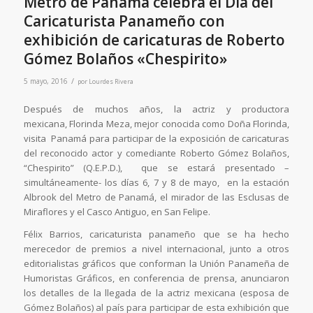
Metro de Panamá celebra el Día del
Caricaturista Panameño con
exhibición de caricaturas de Roberto
Gómez Bolaños «Chespirito»
/
5 mayo, 2016
por
Lourdes Rivera
Después de muchos años, la actriz y productora
mexicana, Florinda Meza, mejor conocida como Doña Florinda,
visita Panamá para participar de la exposición de caricaturas
del reconocido actor y comediante Roberto Gómez Bolaños,
“Chespirito” (Q.E.P.D.), que se estará presentado –
simultáneamente- los días 6, 7 y 8 de mayo, en la estación
Albrook del Metro de Panamá, el mirador de las Esclusas de
Miraflores y el Casco Antiguo, en San Felipe.
Félix Barrios, caricaturista panameño que se ha hecho
merecedor de premios a nivel internacional, junto a otros
editorialistas gráficos que conforman la Unión Panameña de
Humoristas Gráficos, en conferencia de prensa, anunciaron
los detalles de la llegada de la actriz mexicana (esposa de
Gómez Bolaños) al país para participar de esta exhibición que