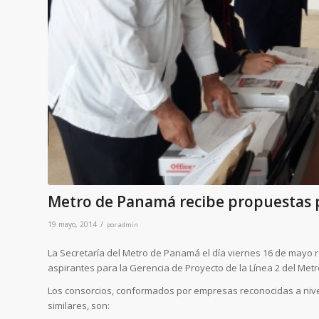
Metro de Panamá recibe propuestas pa
/
19 mayo, 2014
por
admin
La Secretaría del Metro de Panamá el día viernes 16 de mayo 
aspirantes para la Gerencia de Proyecto de la Línea 2 del Metr
Los consorcios, conformados por empresas reconocidas a nivel
similares, son: