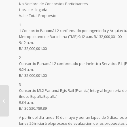
No.Nombre de Consorsios Participantes
Hora de Llegada
Valor Total Propuesto
1
1 Consorcio Panamá L2 conformado por Ingeniería y Arquitectu
Metropolitano de Barcelona (TMB) 9:12 a.m. B/. 32,000,001.00
9:12 a.m.
B/. 32,000,001.00
2
Consorcio Panamá L2 conformado por Inelectra Servicios R.L (P
9:24 a.m.
B/. 32,000,001.00
3
Consorcio ML2 Panamá Egis Rail (Francia) Integral Ingeniería de
(Ineco EspañaEspaña)
9:34 a.m.
Línea 1 del Metro
B/. 36,530,789.89
restablece el servicio
de operaciones
A partir del día lunes 19 de mayo y por un lapso de 5 días, los
lunes 26 iniciará elbproceso de evaluación de las propuestas de