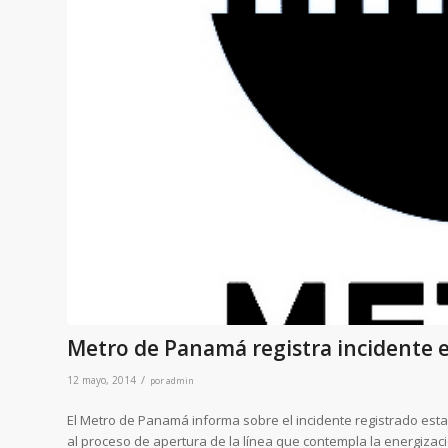
Metro de Panamá registra incidente e
/
12 mayo, 2014
por
admin
El Metro de Panamá informa sobre el incidente registrado esta
al proceso de apertura de la línea que contempla la energizació