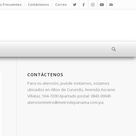
s Frecuentes
Contáctenos
Correo
CONTÁCTENOS
Para su atención, puede visitarnos, estamos
ubicados en Altos de Curundú, Avenida Ascanio
Villalaz. 504-7200 Apartado postal: 0843-00045
atencionmetro@metrodepanama.com.pa