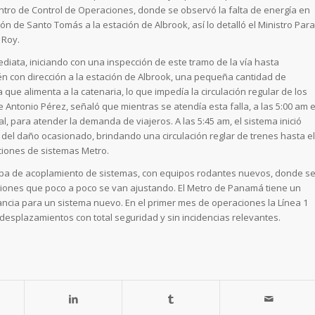
ntro de Control de Operaciones, donde se observó la falta de energía en
ón de Santo Tomás a la estación de Albrook, así lo detalló el Ministro Para
 Roy.
iata, iniciando con una inspección de este tramo de la vía hasta
n con dirección a la estación de Albrook, una pequeña cantidad de
que alimenta a la catenaria, lo que impedía la circulación regular de los
 Antonio Pérez, señaló que mientras se atendía esta falla, a las 5:00 am e
al, para atender la demanda de viajeros. A las 5:45 am, el sistema inició
del daño ocasionado, brindando una circulación reglar de trenes hasta el
ciones de sistemas Metro.
tapa de acoplamiento de sistemas, con equipos rodantes nuevos, donde s
aciones que poco a poco se van ajustando. El Metro de Panamá tiene un
tancia para un sistema nuevo. En el primer mes de operaciones la Línea 1
esplazamientos con total seguridad y sin incidencias relevantes.