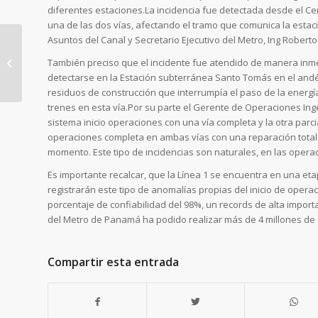
diferentes estaciones.La incidencia fue detectada desde el Ce
una de las dos vías, afectando el tramo que comunica la estaci
Asuntos del Canal y Secretario Ejecutivo del Metro, Ing Roberto
También preciso que el incidente fue atendido de manera inmed
Habilitan carril para
detectarse en la Estación subterránea Santo Tomás en el andé
Metrobuses en Ojo de
residuos de construcción que interrumpía el paso de la energía 
Agua
trenes en esta vía.Por su parte el Gerente de Operaciones Inge
sistema inicio operaciones con una vía completa y la otra parci
operaciones completa en ambas vías con una reparación total 
momento. Este tipo de incidencias son naturales, en las opera
Es importante recalcar, que la Línea 1 se encuentra en una e
registrarán este tipo de anomalías propias del inicio de oper
porcentaje de confiabilidad del 98%, un records de alta impor
del Metro de Panamá ha podido realizar más de 4 millones de d
Compartir esta entrada