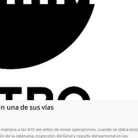
n una de sus vías
 mañana a las 4:15 am antes de iniciar operaciones, cuando se daba inici
n de la catenaria, inspección del túnel y reparto del personal en las