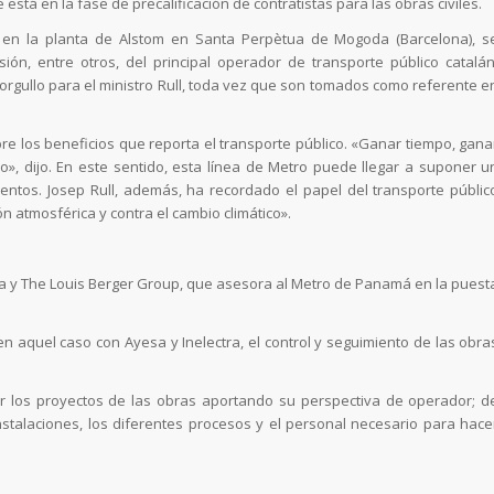
 está en la fase de precalificación de contratistas para las obras civiles.
 en la planta de Alstom en Santa Perpètua de Mogoda (Barcelona), s
ón, entre otros, del principal operador de transporte público catalán
orgullo para el ministro Rull, toda vez que son tomados como referente e
bre los beneficios que reporta el transporte público. «Ganar tiempo, gana
co», dijo. En este sentido, esta línea de Metro puede llegar a suponer u
entos. Josep Rull, además, ha recordado el papel del transporte públic
 atmosférica y contra el cambio climático».
a y The Louis Berger Group, que asesora al Metro de Panamá en la puest
n aquel caso con Ayesa y Inelectra, el control y seguimiento de las obra
 los proyectos de las obras aportando su perspectiva de operador; d
instalaciones, los diferentes procesos y el personal necesario para hace