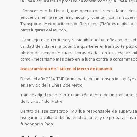
la Línea 2 que está en proceso de construcción, y la Línea 3 que
Conocer que la Línea 1, que opera con trenes fabricados
encuentra en fase de ampliación y cuentan con la supervisi
Transportes Metropolitanos de Barcelona (TMB), es motivo de 
otros lugares del mundo.
El consejero de Territorio y Sostenibilidad ha reflexionado so
calidad de vida, es la potencia que tiene el transporte públi
ahorro de tiempo de cuatro horas diarias en los desplazami
como «mecanismo más claro en la lucha contra la contaminación
Asesoramiento de TMB en el Metro de Panamá
Desde el año 2014, TMB forma parte de un consorcio con Ayes
en servicio de la Línea 2 de Metro.
TMB se adjudicó en el 2010, también dentro de un consorcio, e
de la Línea 1 del Metro.
Dentro de ese consorcio TMB fue responsable de supervisar
asegurar la calidad del material rodante, y de preparar las 
funcionar la línea.