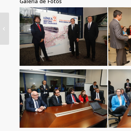
Galería de Fotos
Desde diciembre las
estaciones del Metro
de Panamá contarán
con cajeros
automáticos...