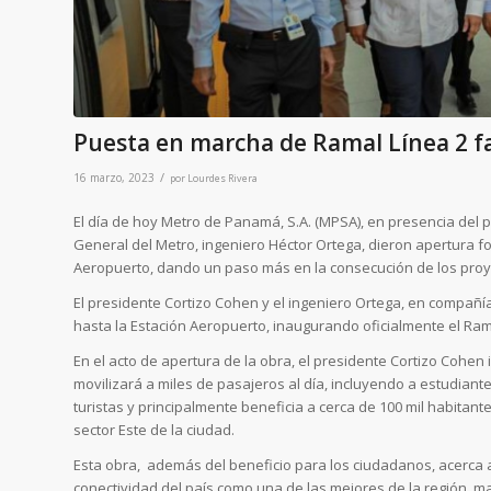
Puesta en marcha de Ramal Línea 2 faci
/
16 marzo, 2023
por
Lourdes Rivera
El día de hoy Metro de Panamá, S.A. (MPSA), en presencia del p
General del Metro, ingeniero Héctor Ortega, dieron apertura fo
Aeropuerto, dando un paso más en la consecución de los proy
El presidente Cortizo Cohen y el ingeniero Ortega, en compañía
hasta la Estación Aeropuerto, inaugurando oficialmente el Rama
En el acto de apertura de la obra, el presidente Cortizo Cohen 
movilizará a miles de pasajeros al día, incluyendo a estudiante
turistas y principalmente beneficia a cerca de 100 mil habitan
sector Este de la ciudad.
Esta obra, además del beneficio para los ciudadanos, acerca 
conectividad del país como una de las mejores de la región, m