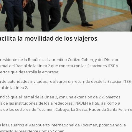
lita la movilidad de los viajeros
residente de la República, Laurentino Cortizo Cohen, y del Director
rmal del Ramal de la Línea 2 que conecta con las Estaciones ITSE y
ectos que desarrolla la empresa.
 de autoridades invitadas, realizaron un recorrido desde la Estación ITSE
l de la Línea 2.
indicó que el Ramal de la Línea 2, con una extensión de 2 kilómetros
s de las instituciones de los alrededores, INADEH e ITSE, así como a
tes de los sectores de Tocumen, Cabuya, La Siesta, Hacienda Santa Fe, en e
a los usuarios al Aeropuerto Internacional de Tocumen, potenciando la
anifestó el presidente Cortizo Cohen.