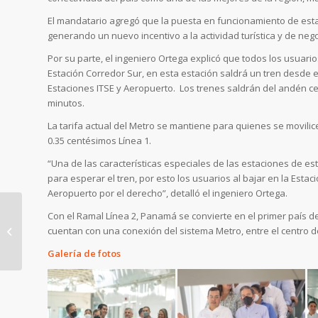
El mandatario agregó que la puesta en funcionamiento de esta
generando un nuevo incentivo a la actividad turística y de neg
Por su parte, el ingeniero Ortega explicó que todos los usuario
Estación Corredor Sur, en esta estación saldrá un tren desde e
Estaciones ITSE y Aeropuerto. Los trenes saldrán del andén ce
minutos.
La tarifa actual del Metro se mantiene para quienes se movilic
0.35 centésimos Línea 1.
“Una de las características especiales de las estaciones de e
para esperar el tren, por esto los usuarios al bajar en la Estaci
Aeropuerto por el derecho”, detalló el ingeniero Ortega.
Con el Ramal Línea 2, Panamá se convierte en el primer país 
cuentan con una conexión del sistema Metro, entre el centro de
Todo listo para la
Galería de fotos
puesta en operación
del Ramal Línea 2