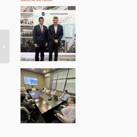
Director del Metro de
Panamá se reúne con
destacados gremios
para informar...