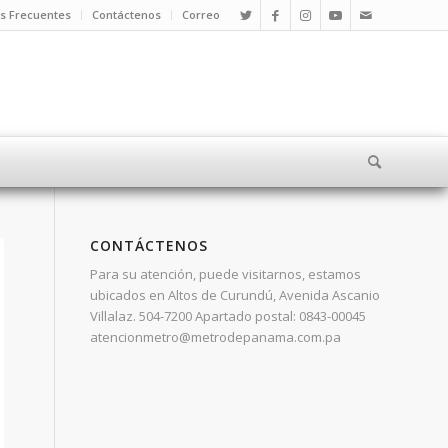
s Frecuentes
Contáctenos
Correo
CONTÁCTENOS
Para su atención, puede visitarnos, estamos
ubicados en Altos de Curundú, Avenida Ascanio
Villalaz. 504-7200 Apartado postal: 0843-00045
atencionmetro@metrodepanama.com.pa