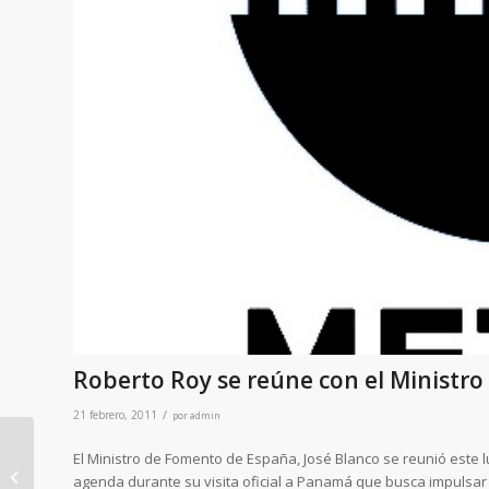
Roberto Roy se reúne con el Ministr
/
21 febrero, 2011
por
admin
El Ministro de Fomento de España, José Blanco se reunió este l
agenda durante su visita oficial a Panamá que busca impulsar