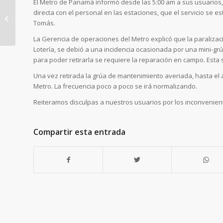
El Metro de Panamá informó desde las 5:00 am a sus usuarios,
directa con el personal en las estaciones, que el servicio se e
Metro de Panamá
Tomás.
participa en los actos
La Gerencia de operaciones del Metro explicó que la paralizaci
de inicio de clase en el
Lotería, se debió a una incidencia ocasionada por una mini-gr
IPT Nicolás...
para poder retirarla se requiere la reparación en campo. Esta s
Una vez retirada la grúa de mantenimiento averiada, hasta el ár
Metro. La frecuencia poco a poco se irá normalizando.
Reiteramos disculpas a nuestros usuarios por los inconvenie
Compartir esta entrada