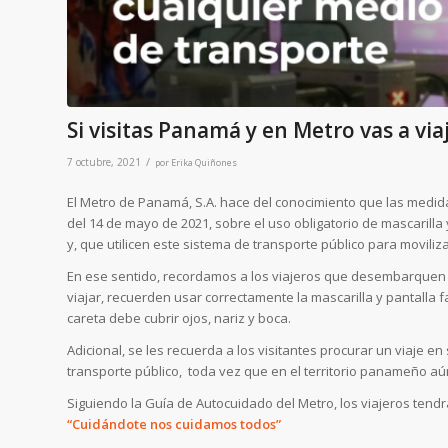
Si visitas Panamá y en Metro vas a viaj
/
7 octubre, 2021
por
Erika Quiñones
El Metro de Panamá, S.A. hace del conocimiento que las medida
del 14 de mayo de 2021, sobre el uso obligatorio de mascarilla 
y, que utilicen este sistema de transporte público para moviliz
En ese sentido, recordamos a los viajeros que desembarquen 
viajar, recuerden usar correctamente la mascarilla y pantalla 
careta debe cubrir ojos, nariz y boca.
Adicional, se les recuerda a los visitantes procurar un viaje en 
transporte público, toda vez que en el territorio panameño aú
Siguiendo la Guía de Autocuidado del Metro, los viajeros tendr
“Cuidándote nos cuidamos todos”