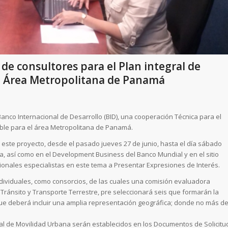
 de consultores para el Plan integral de
l Área Metropolitana de Panamá
anco Internacional de Desarrollo (BID), una cooperación Técnica para el
able para el área Metropolitana de Panamá.
este proyecto, desde el pasado jueves 27 de junio, hasta el día sábado
a, así como en el Development Business del Banco Mundial y en el sitio
cionales especialistas en este tema a Presentar Expresiones de Interés.
individuales, como consorcios, de las cuales una comisión evaluadora
Tránsito y Transporte Terrestre, pre seleccionará seis que formarán la
, que deberá incluir una amplia representación geográfica; donde no más d
gral de Movilidad Urbana serán establecidos en los Documentos de Solicitu