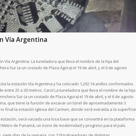
ón Vía Argentina
 Vía Argentina. La tuneladora que lleva el nombre de la hija del
chera Sur (a un costado de Plaza Ágora) el 19 de abril, y el 6 de agosto
ta la estación Vía Argentina y ha colocado 1,202.14 anillos conformados
entre 25 a 30 metros. Carol La tuneladora que lleva el nombre de la hija
Trinchera Sur (a un costado de Plaza Agora) el 19 de abril, y el 6 de agosto
 ina, que tiene la función de excavar un túnel de aproximadamente 3
o final la estación Iglesia del Carmen, donde será extraída a la superficie
 estación, será vaciada una losa base que se convertirá en la plataforma
el Metro de Panamá, un ícono de modernidad y progreso para el país.
a, siete días de la semana, con 129 trabajadores de distintas