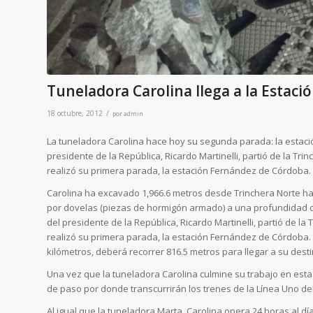
Tuneladora Carolina llega a la Estaci
/
18 octubre, 2012
por
admin
La tuneladora Carolina hace hoy su segunda parada: la estación
presidente de la República, Ricardo Martinelli, partió de la Trin
realizó su primera parada, la estación Fernández de Córdoba.
Carolina ha excavado 1,966.6 metros desde Trinchera Norte has
por dovelas (piezas de hormigón armado) a una profundidad de 
del presidente de la República, Ricardo Martinelli, partió de la 
realizó su primera parada, la estación Fernández de Córdoba.
kilómetros, deberá recorrer 816.5 metros para llegar a su destin
Una vez que la tuneladora Carolina culmine su trabajo en esta
de paso por donde transcurrirán los trenes de la Línea Uno d
Al igual que la tuneladora Marta, Carolina opera 24 horas al dí