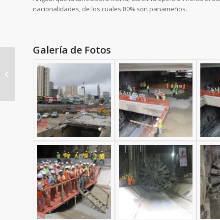
nacionalidades, de los cuales 80% son panameños.
Galería de Fotos
SMP y Elevadores Otis
S.A firman contrato
para la construcción
de escaleras...