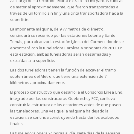
A lo largo de su recorrido, Marta extrajo 133 mil yardas cúbicas
de material aproximadamente, que fueron transportadas a
través de un tornillo sin fin y una cinta transportadora hacia la
superficie.
La imponente máquina, de 9.77 metros de diámetro,
continuará su recorrido por las estaciones Lotería y Santo
Tomás, para alcanzar la estación Iglesia del Carmen, donde se
encontrará con la tuneladora Carolina a principios de 2013. En
esta estación, ambas tuneladoras serán desarmadas y
extraídas a la superficie.
Las dos tuneladoras tienen la función de excavar el tramo
subterráneo del Metro, que tiene una extensión de 7
kilómetros aproximadamente.
El proceso constructivo que desarrolla el Consorcio Línea Uno,
integrado por las constructoras Odebrecht y FCC, conlleva
construir la estructura de las estaciones antes de que pasen
las tuneladoras. Una vez que la máquina ha dejado la
estación, se continúa construyendo hasta dar los acabados
finales.
La tuneladora opera 24 horas al día, siete días de la semana,