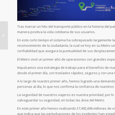
Tras marcar un hito del transporte público en la historia del 
manera positiva la vida cotidiana de sus usuarios.
Conoce la Línea 2 del
En este corto tiempo el sistema ha sobrepasado largamente las
Metro de Panamá al
reconocimiento de la ciudadanía, la cual ve hoy en su Metro un 
visitar EXPOCOMER
confiabilidad que asegura la puntualidad de sus desplazamiento
2015
El Metro vivió un primer año de operaciones con grandes expe
Impulsamos una estrategia de trabajo para el beneficio de nue
desde el primer día, con traslados rápidos, seguros y con una 
A lo largo de nuestro primer año, hemos logrado una demand
personas al día, lo que nos confirma la confianza de nuestros 
La seguridad de nuestros viajeros es nuestra prioridad, por
salvaguardar su seguridad, en todas las área del Metro.
En este primer año hemos realizando 57,492,696 millones de via
que indica que las perturbaciones de los incidentes han esta