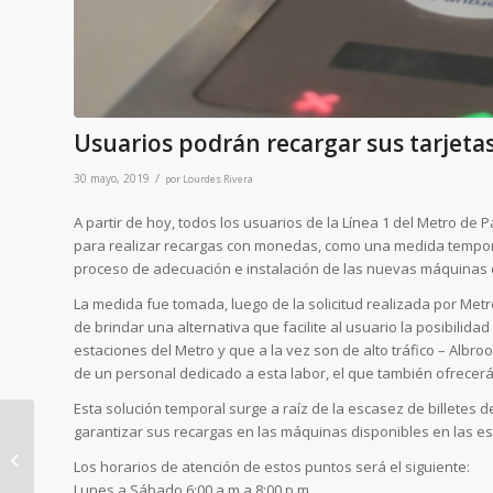
Usuarios podrán recargar sus tarjeta
/
30 mayo, 2019
por
Lourdes Rivera
A partir de hoy, todos los usuarios de la Línea 1 del Metro d
para realizar recargas con monedas, como una medida tempora
proceso de adecuación e instalación de las nuevas máquinas d
La medida fue tomada, luego de la solicitud realizada por M
de brindar una alternativa que facilite al usuario la posibilida
estaciones del Metro y que a la vez son de alto tráfico – Albro
de un personal dedicado a esta labor, el que también ofrecerá 
Esta solución temporal surge a raíz de la escasez de billetes
garantizar sus recargas en las máquinas disponibles en las e
Consorcio Línea
Los horarios de atención de estos puntos será el siguiente:
Panamá Norte obtiene
Lunes a Sábado 6:00 a.m a 8:00 p.m