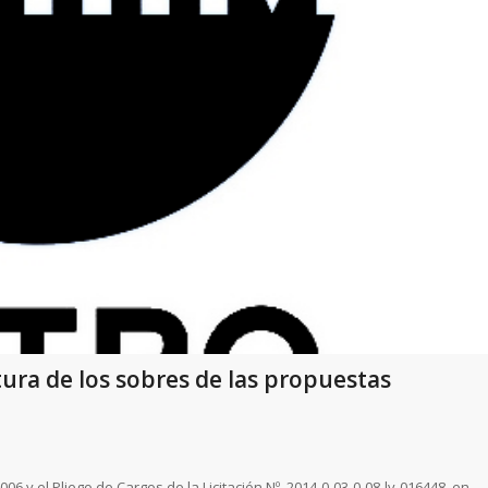
tura de los sobres de las propuestas
006 y el Pliego de Cargos de la Licitación Nº. 2014-0-03-0-08-lv-016448, en