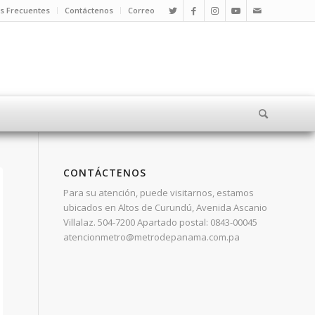
s Frecuentes
Contáctenos
Correo
CONTÁCTENOS
Para su atención, puede visitarnos, estamos
ubicados en Altos de Curundú, Avenida Ascanio
Villalaz. 504-7200 Apartado postal: 0843-00045
atencionmetro@metrodepanama.com.pa