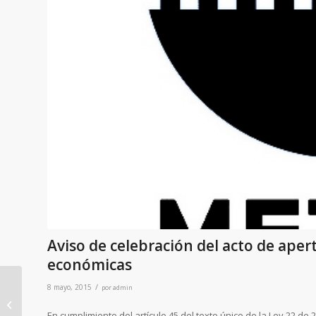
Aviso de celebración del acto de aper
económicas
/
8 mayo, 2015
por
admin
Estación El Ingenio del
En cumplimiento del artículo 45 del texto único de la Ley 22 de 2