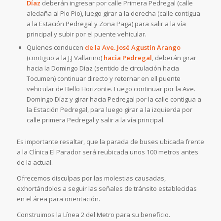
Díaz
deberán ingresar por calle Primera Pedregal (calle
aledaña al Pio Pio), luego girar a la derecha (calle contigua
a la Estación Pedregal y Zona Paga) para salir a la vía
principal y subir por el puente vehicular.
Quienes conducen
de la Ave. José Agustín Arango
(contiguo a la J.J Vallarino)
hacia Pedregal
, deberán girar
hacia la Domingo Díaz (sentido de circulación hacia
Tocumen) continuar directo y retornar en ell puente
vehicular de Bello Horizonte. Luego continuar por la Ave.
Domingo Díaz y girar hacia Pedregal por la calle contigua a
la Estación Pedregal, para luego girar a la izquierda por
calle primera Pedregal y salir a la vía principal.
Es importante resaltar, que la parada de buses ubicada frente
a la Clínica El Parador será reubicada unos 100 metros antes
de la actual.
Ofrecemos disculpas por las molestias causadas,
exhortándolos a seguir las señales de tránsito establecidas
en el área para orientación.
Construimos la Línea 2 del Metro para su beneficio.