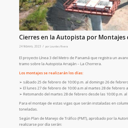
Cierres en la Autopista por Montajes 
/
24 febrero, 2023
por
Lourdes Rivera
El proyecto
Línea 3 del Metro de Panamá
que
registra un avanc
tramo sobre la Autopista Arraiján – La Chorrera.
Los montaj
es
se realizarán los días
:
➢
sábado 25 de
febrero de
10:00 p.m. al domi
ngo 26 de febrer
➢
El lunes 27 de febrero de 10:00
a.m
al
martes 28 de febrero
a
➢
Retomando del martes 28 de febrero desde las
10:00 p.m. a
Para el montaje de estas vigas que serán instaladas en column
toneladas.
Según
Plan de Manejo de Tráfico (PMT), aprobado por la Autori
realizarse por día serán: