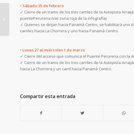
•
Sábado 25 de febrero
✓
Cierre de un tramo de los tres carriles de la Autopista Arrai
puente
Perurena (ver zona roja de la infografía)
Disfruta de los
✓
Quienes se dirijan hacia Panamá Centro, se habilitará uno d
carnavales, cuidando
carriles hacia La Chorrera y uno hacia Panamá Centro.
tu Metro
•
L
unes 27 al m
iércoles 1 de marzo
✓
Cierre del acceso que comunica el Puente Perurena con la Au
✓
Cierre de un tramo de los tres carriles de la Autopista Arrai
hacia La Chorrera y un carril hacia Panamá Centro.
Compartir esta entrada