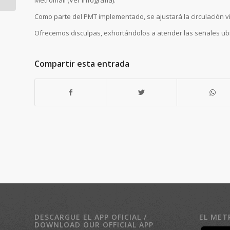
Metromall (Ver infografía).
peatonal de San
Antonio
Como parte del PMT implementado, se ajustará la circulación vi
Ofrecemos disculpas, exhortándolos a atender las señales ubi
Compartir esta entrada
DESCARGUE EL APP OFICIAL /
EL MET
DOWNLOAD OUR OFFICIAL APP