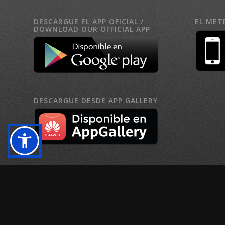
DESCARGUE EL APP OFICIAL /
EL MET
DOWNLOAD OUR OFFICIAL APP
DESCARGUE DESDE APP GALLERY
El Metro de Panamá, S.A. Sitio creado por
Global Internet Corp., S.A.
y N
Este sitio se adhiere a las normas y guía de estándares para la confec
Algunas Imágenes son utilizadas mediante licencia
Creative Commons