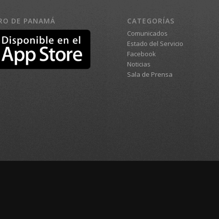
RO DE PANAMÁ
CATEGORÍAS
Comunicados
Estado del Servicio
Facebook
Noticias
Sala de Prensa
egocios Virtuales, S.A. e impulsado por
ordPress.
ción de sitios web del Gobierno de la República de Panamá.