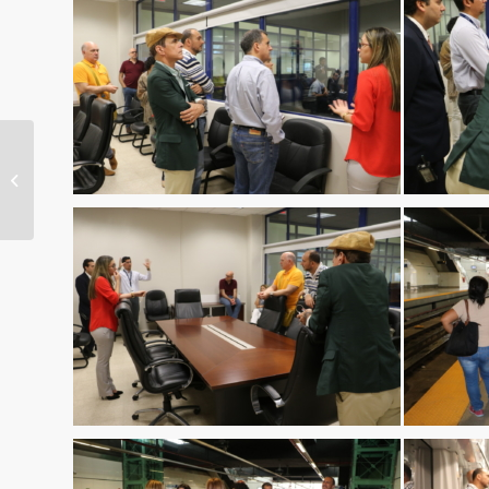
Inician los primeros
trabajos de
construcción de la
estación San
Miguelito...