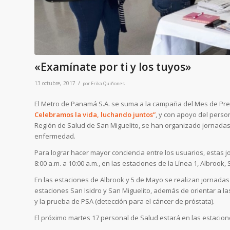
«Examínate por ti y los tuyos»
/
13 octubre, 2017
por
Erika Quiñones
El Metro de Panamá S.A. se suma a la campaña del Mes de Prev
Celebramos la vida, luchando juntos”
, y con apoyo del perso
Región de Salud de San Miguelito, se han organizado jornadas
enfermedad.
Para lograr hacer mayor conciencia entre los usuarios, estas 
8:00 a.m. a 10:00 a.m., en las estaciones de la Línea 1, Albrook,
En las estaciones de Albrook y 5 de Mayo se realizan jornadas
estaciones San Isidro y San Miguelito, además de orientar a 
y la prueba de PSA (detección para el cáncer de próstata).
El próximo martes 17 personal de Salud estará en las estacione