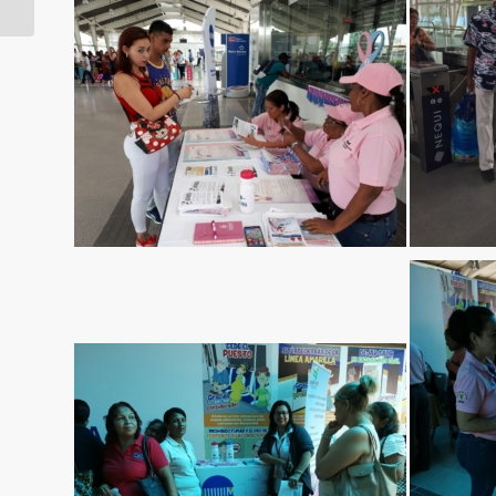
Calle El Balmoral por
montaje de Vigas U