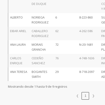
DE DUQUE
CO
Y 
ALBERTO
NORIEGA
6
8-223-860
SU
RODRIGUEZ
GE
EIBAR ARIEL
CABALLERO
62
4-262-586
DI
RODRIGUEZ
FI
ANA LAURA
MORAIS
72
N-20-1681
DI
GRANCHA
PL
CARLOS
CEDEÑO
76
4-748-1636
DI
ENRIQUE
SANCHEZ
IN
ANA TERESA
BOGANTES
29
8-718-2097
DI
SMITH
AD
Mostrando desde 1 hasta 9 de 9 registros
❮
1
❯