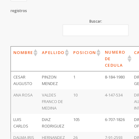
registros
Buscar:
NUMERO
NOMBRE
APELLIDO
POSICION
C
DE
CEDULA
CESAR
PINZON
1
8-184-1980
DI
AUGUSTO
MENDEZ
GE
ANA ROSA
VALDES
10
4-147-534
DI
FRANCO DE
AU
MEDINA
IN
LUIS
DIAZ
105
6-707-1826
DI
CARLOS
RODRIGUEZ
OP
DALMA IRIS
HERNANDEZ
26
7-91-2593
DI