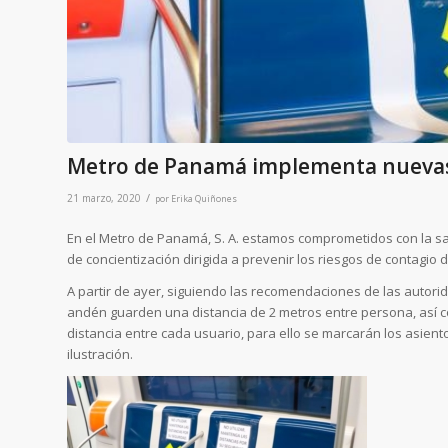
Metro de Panamá implementa nuevas 
/
21 marzo, 2020
por
Erika Quiñones
En el Metro de Panamá, S. A. estamos comprometidos con la 
de concientización dirigida a prevenir los riesgos de contagio 
A partir de ayer, siguiendo las recomendaciones de las autorid
andén guarden una distancia de 2 metros entre persona, así
distancia entre cada usuario, para ello se marcarán los asient
ilustración.