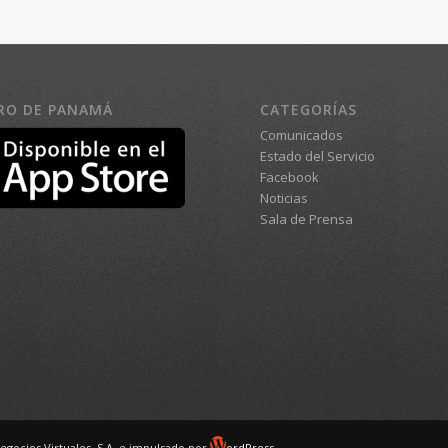
RO DE PANAMÁ
CATEGORÍAS
Comunicados
Estado del Servicio
Facebook
Noticias
Sala de Prensa
egocios Virtuales, S.A. e impulsado por
ordPress.