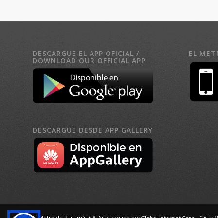
DESCARGUE EL APP OFICIAL /
EL MET
DOWNLOAD OUR OFFICIAL APP
DESCARGUE DESDE APP GALLERY
El Metro de Panamá, S.A. Sitio creado por
Global Internet Corp., S.A.
y N