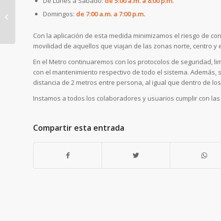
De Lunes a Sábado:
de 5:00 a.m. a 8:00 p.m.
Domingos:
de 7:00 a.m. a 7:00 p.m.
Metro de Panamá
implementa nuevas
Con la aplicación de esta medida minimizamos el riesgo de con
medidas para prevenir
movilidad de aquellos que viajan de las zonas norte, centro y es
riesgos de contagi...
En el Metro continuaremos con los protocolos de seguridad, li
con el mantenimiento respectivo de todo el sistema. Además
distancia de 2 metros entre persona, al igual que dentro de lo
Instamos a todos los colaboradores y usuarios cumplir con las
Compartir esta entrada