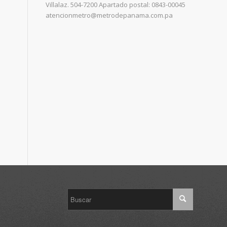
Villalaz. 504-7200 Apartado postal: 0843-00045
atencionmetro@metrodepanama.com.pa