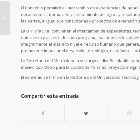
El Convenio permitirá el intercambio de experiencias de aque
documentos, información y conocimiento de logros y resultados
Comité de Evaluación
las partes, al igual que consultorías y proyectos de extensi
del Metro revalida a
La UTP y la SMP convienen el intercambio de especialistas, téc
precalificados para
naturaleza y alcance de cada programa, basados en los objetiv
licitación...
integralmente al más alto nivel el recurso humano que genere,
promover e impulsar el desarrollo tecnológico, económico, social
La Secretaría del Metro tiene a su cargo el diseño, planificac
masivo tipo Metro para la Ciudad de Panamá, proyecto insignia
El convenio se firmó en la Rectoría de la Universidad Tecnoló
Compartir esta entrada