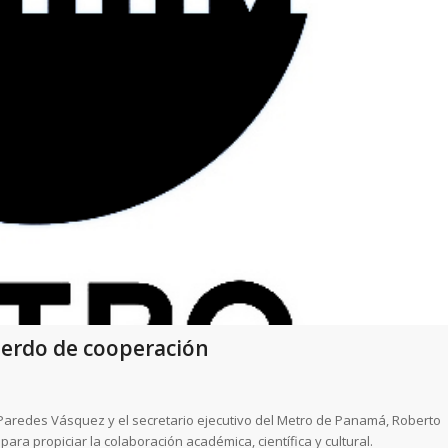
uerdo de cooperación
Paredes Vásquez y el secretario ejecutivo del Metro de Panamá, Roberto
ara propiciar la colaboración académica, científica y cultural.